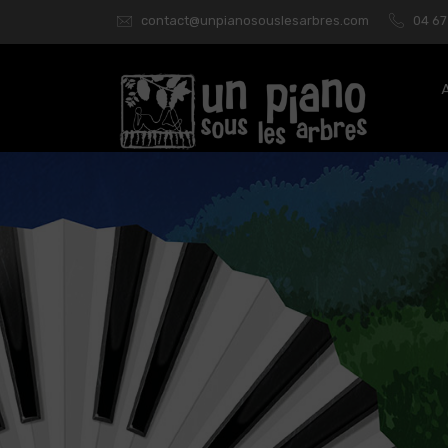
contact@unpianosouslesarbres.com
04 67