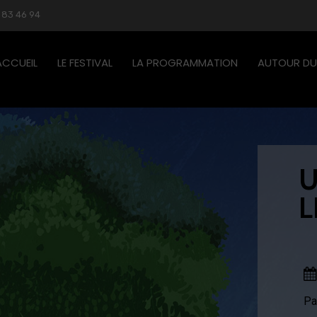
 83 46 94
ACCUEIL
LE FESTIVAL
LA PROGRAMMATION
AUTOUR DU 
U
L
Pa